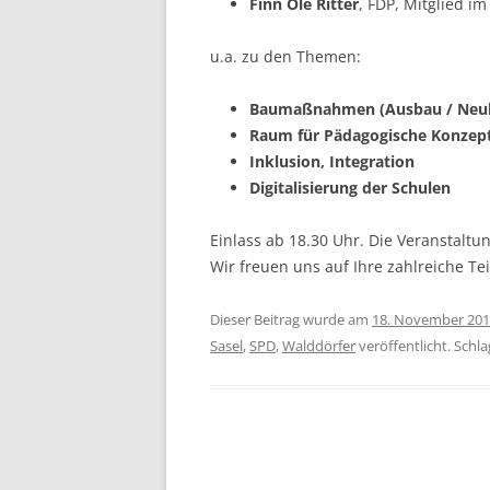
Finn Ole Ritter
, FDP, Mitglied i
u.a. zu den Themen:
Baumaßnahmen (Ausbau / Neu
Raum für Pädagogische Konzep
Inklusion, Integration
Digitalisierung der Schulen
Einlass ab 18.30 Uhr. Die Veranstaltu
Wir freuen uns auf Ihre zahlreiche Te
Dieser Beitrag wurde am
18. November 20
Sasel
,
SPD
,
Walddörfer
veröffentlicht. Schl