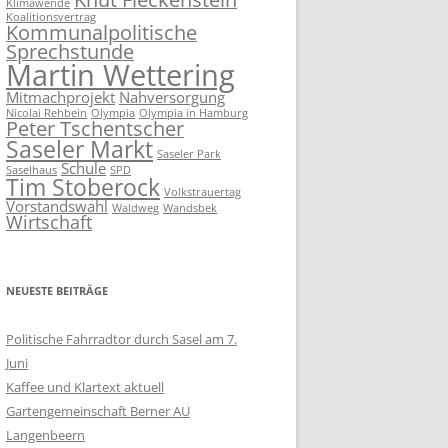
Klimawende
Koalitionsvertrag
Kommunalpolitische
Sprechstunde
Martin Wettering
Mitmachprojekt
Nahversorgung
Nicolai Rehbein
Olympia
Olympia in Hamburg
Peter Tschentscher
Saseler Markt
Saseler Park
Schule
Saselhaus
SPD
Tim Stoberock
Volkstrauertag
Vorstandswahl
Waldweg
Wandsbek
Wirtschaft
NEUESTE BEITRÄGE
Politische Fahrradtor durch Sasel am 7.
Juni
Kaffee und Klartext aktuell
Gartengemeinschaft Berner AU
Langenbeern