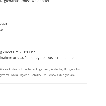
m Regionalausschuss Walddörfer
bau)
te
ng endet um 21.00 Uhr.
ilnahme und auf eine rege Diskussion mit Ihnen.
19
von
André Schneider
in
Allgemein
,
Alstertal
,
Bürgerschaft
,
agworte:
Dora Heyenn
,
Schule
,
Schulentwicklungsplan
.