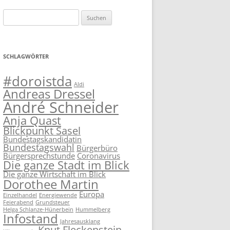
Suchen
nach:
SCHLAGWÖRTER
#doroistda
Aldi
Andreas Dressel
André Schneider
Anja Quast
Blickpunkt Sasel
Bundestagskandidatin
Bundestagswahl
Bürgerbüro
Bürgersprechstunde
Coronavirus
Die ganze Stadt im Blick
Die ganze Wirtschaft im Blick
Dorothee Martin
Europa
Einzelhandel
Energiewende
Feierabend
Grundsteuer
Helga Schlanze-Hünerbein
Hummelberg
Infostand
Jahresausklang
Knut Fleckenstein