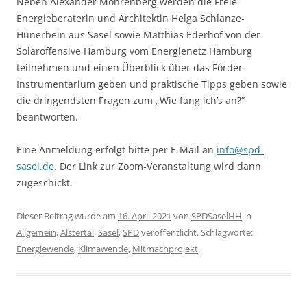
Neben Alexander Mohrenberg werden die Freie
Energieberaterin und Architektin Helga Schlanze-
Hünerbein aus Sasel sowie Matthias Ederhof von der
Solaroffensive Hamburg vom Energienetz Hamburg
teilnehmen und einen Überblick über das Förder-
Instrumentarium geben und praktische Tipps geben sowie
die dringendsten Fragen zum „Wie fang ich’s an?“
beantworten.
Eine Anmeldung erfolgt bitte per E-Mail an
info@spd-
sasel.de
. Der Link zur Zoom-Veranstaltung wird dann
zugeschickt.
Dieser Beitrag wurde am
16. April 2021
von
SPDSaselHH
in
Allgemein
,
Alstertal
,
Sasel
,
SPD
veröffentlicht. Schlagworte:
Energiewende
,
Klimawende
,
Mitmachprojekt
.