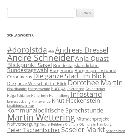
Suchen
nach:
SCHLAGWÖRTER
#doroistda
Andreas Dressel
Aldi
André Schneider
Anja Quast
Blickpunkt Sasel
Bundestagskandidatin
Bundestagswahl
Bürgerbüro
Bürgersprechstunde
Die ganze Stadt im Blick
Coronavirus
Dorothee Martin
Die ganze Wirtschaft im Blick
Europa
Einzelhandel
Energiewende
Feierabend
Grundsteuer
Infostand
Helga Schlanze-Hünerbein
Hummelberg
Knut Fleckenstein
Jahresausklang
Klimawende
Koalitionsvertrag
Kommunalpolitische Sprechstunde
Martin Wettering
Mitmachprojekt
Nahversorgung
Nicolai Rehbein
Olympia
Olympia in Hamburg
Saseler Markt
Peter Tschentscher
Saseler Park