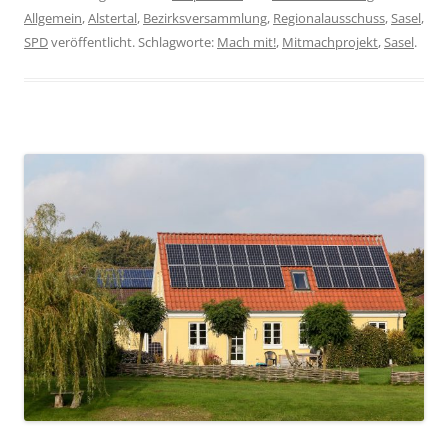
Allgemein
,
Alstertal
,
Bezirksversammlung
,
Regionalausschuss
,
Sasel
,
SPD
veröffentlicht. Schlagworte:
Mach mit!
,
Mitmachprojekt
,
Sasel
.