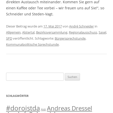
direkten Austausch miteinander. Kommen Sie gern auf
einen Kaffee oder Tee vorbei – wir freuen uns auf Sie!“, so
Schneider und Steden-Vagt.
Dieser Beitrag wurde am
17. Mai 2017
von
André Schneider
in
Allgemein
,
Alstertal
,
Bezirksversammlung
,
Regionalausschuss
,
Sasel
,
SPD
veröffentlicht. Schlagworte:
Bürgersprechstunde
,
Kommunalpolitische Sprechstunde
.
Suchen
nach:
SCHLAGWÖRTER
#doroistda
Andreas Dressel
Aldi