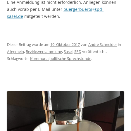
Eine Anmeldung ist nicht erforderlich. Anliegen können
auch vorab per E-Mail unter
buergerbuero@spd-
sasel.de
mitgeteilt werden.
Dieser Beitrag wurde am
19. Oktober 2017
von
André Schneider
in
Allgemein
,
Bezirksversammlung
,
Sasel
,
SPD
veröffentlicht.
Schlagworte:
Kommunalpolitische Sprechstunde
.