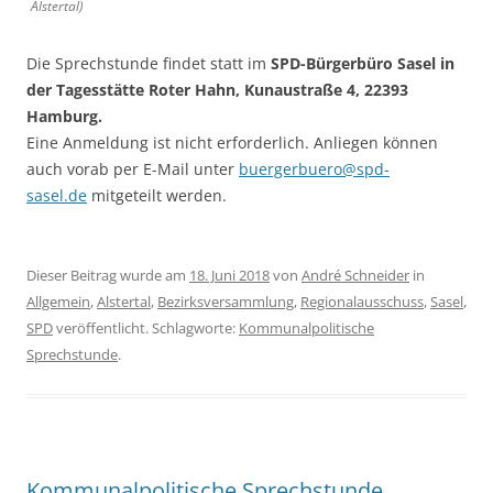
Alstertal)
Die Sprechstunde findet statt im
SPD-Bürgerbüro Sasel in
der Tagesstätte Roter Hahn, Kunaustraße 4, 22393
Hamburg.
Eine Anmeldung ist nicht erforderlich. Anliegen können
auch vorab per E-Mail unter
buergerbuero@spd-
sasel.de
mitgeteilt werden.
Dieser Beitrag wurde am
18. Juni 2018
von
André Schneider
in
Allgemein
,
Alstertal
,
Bezirksversammlung
,
Regionalausschuss
,
Sasel
,
SPD
veröffentlicht. Schlagworte:
Kommunalpolitische
Sprechstunde
.
Kommunalpolitische Sprechstunde