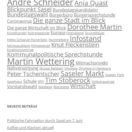
André Schneider
Anja Quast
Blickpunkt Sasel
Bundestagskandidatin
Bundestagswahl
Bürgerbüro
Bürgersprechstunde
Die ganze Stadt im Blick
Coronavirus
Dorothee Martin
Die ganze Wirtschaft im Blick
Europa
Einzelhandel
Energiewende
Feierabend
Grundsteuer
Infostand
Helga Schlanze-Hünerbein
Hummelberg
Knut Fleckenstein
Jahresausklang
Klimawende
Koalitionsvertrag
Kommunalpolitische Sprechstunde
Martin Wettering
Mitmachprojekt
Nahversorgung
Nicolai Rehbein
Olympia
Olympia in Hamburg
Saseler Markt
Peter Tschentscher
Saseler Park
Tim Stoberock
Schule
Saselhaus
SPD
Volkstrauertag
Wirtschaft
Vorstandswahl
Waldweg
Wandsbek
NEUESTE BEITRÄGE
Politische Fahrradtor durch Sasel am 7. Juni
Kaffee und Klartext aktuell