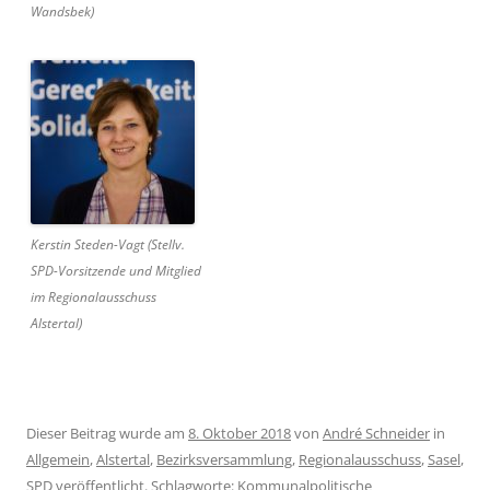
Wandsbek)
Kerstin Steden-Vagt (Stellv.
SPD-Vorsitzende und Mitglied
im Regionalausschuss
Alstertal)
Dieser Beitrag wurde am
8. Oktober 2018
von
André Schneider
in
Allgemein
,
Alstertal
,
Bezirksversammlung
,
Regionalausschuss
,
Sasel
,
SPD
veröffentlicht. Schlagworte:
Kommunalpolitische