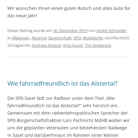
Wir wünschen Ihnen einen guten Rutsch und alles Gute für
das neue Jahr!
Dieser Beitrag wurde am
30. Dezember 2019
von
André Schneider
in
Allgemein
,
Alstertal
,
Bürgerschaft
,
SPD
,
Walddörfer
veröffentlicht.
Schlagworte:
Andreas Dressel
,
Anja Quast
,
Tim Stoberock
.
Wie fahrradfreundlich ist das Alstertal?
Die SPD Sasel lädt zur Radtour unter dem Titel „Wie
fahrradfreundlich ist das Alstertal?“ sehr herzlich ein.
Gemeinsam mit dem radverkehrspolitischen Sprecher der
SPD-Bürgerschaftsfraktion Lars Pochnicht MdHB wollen wir
uns die geplanten Velorouten und bestehenden Radwege
in Sasel und darüberhinaus im Rahmen einer kleinen