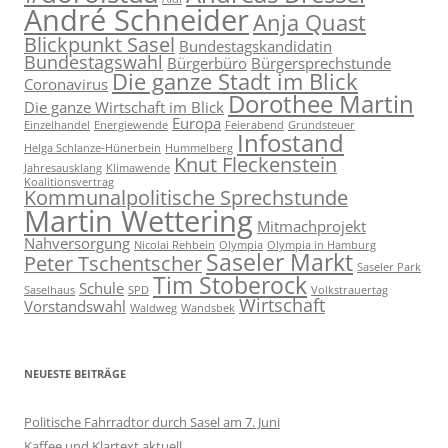
André Schneider
Anja Quast
Blickpunkt Sasel
Bundestagskandidatin
Bundestagswahl
Bürgerbüro
Bürgersprechstunde
Die ganze Stadt im Blick
Coronavirus
Dorothee Martin
Die ganze Wirtschaft im Blick
Europa
Einzelhandel
Energiewende
Feierabend
Grundsteuer
Infostand
Helga Schlanze-Hünerbein
Hummelberg
Knut Fleckenstein
Jahresausklang
Klimawende
Koalitionsvertrag
Kommunalpolitische Sprechstunde
Martin Wettering
Mitmachprojekt
Nahversorgung
Nicolai Rehbein
Olympia
Olympia in Hamburg
Saseler Markt
Peter Tschentscher
Saseler Park
Tim Stoberock
Schule
Saselhaus
SPD
Volkstrauertag
Wirtschaft
Vorstandswahl
Waldweg
Wandsbek
NEUESTE BEITRÄGE
Politische Fahrradtor durch Sasel am 7. Juni
Kaffee und Klartext aktuell