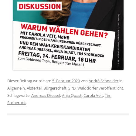
Dieser Beitrag wurde am
5. Februar 2020
von
André Schneider
in
Allgemein
,
Alstertal
,
Bürgerschaft
,
SPD
,
Walddörfer
veröffentlicht.
Schlagworte:
Andreas Dressel
,
Anja Quast
,
Carola Veit
,
Tim
Stoberock
.