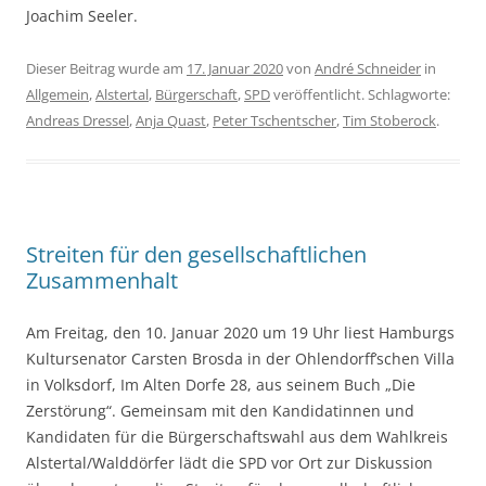
Joachim Seeler.
Dieser Beitrag wurde am
17. Januar 2020
von
André Schneider
in
Allgemein
,
Alstertal
,
Bürgerschaft
,
SPD
veröffentlicht. Schlagworte:
Andreas Dressel
,
Anja Quast
,
Peter Tschentscher
,
Tim Stoberock
.
Streiten für den gesellschaftlichen
Zusammenhalt
Am Freitag, den 10. Januar 2020 um 19 Uhr liest Hamburgs
Kultursenator Carsten Brosda in der Ohlendorff’schen Villa
in Volksdorf, Im Alten Dorfe 28, aus seinem Buch „Die
Zerstörung“. Gemeinsam mit den Kandidatinnen und
Kandidaten für die Bürgerschaftswahl aus dem Wahlkreis
Alstertal/Walddörfer lädt die SPD vor Ort zur Diskussion