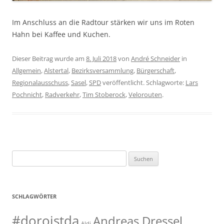
Im Anschluss an die Radtour stärken wir uns im Roten
Hahn bei Kaffee und Kuchen.
Dieser Beitrag wurde am
8. Juli 2018
von
André Schneider
in
Allgemein
,
Alstertal
,
Bezirksversammlung
,
Bürgerschaft
,
Regionalausschuss
,
Sasel
,
SPD
veröffentlicht. Schlagworte:
Lars
Pochnicht
,
Radverkehr
,
Tim Stoberock
,
Velorouten
.
Suchen
nach:
SCHLAGWÖRTER
#doroistda
Andreas Dressel
Aldi