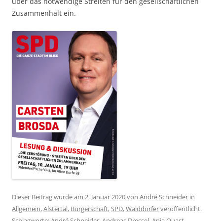
über das notwendige Streiten für den gesellschaftlichen
Zusammenhalt ein.
Dieser Beitrag wurde am
2. Januar 2020
von
André Schneider
in
Allgemein
,
Alstertal
,
Bürgerschaft
,
SPD
,
Walddörfer
veröffentlicht.
Schlagworte:
André Schneider
,
Andreas Dressel
,
Anja Quast
,