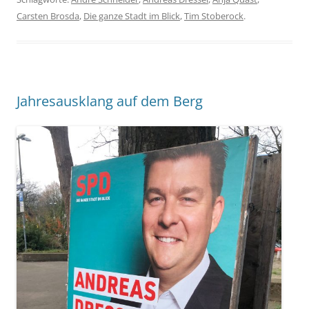
Carsten Brosda
,
Die ganze Stadt im Blick
,
Tim Stoberock
.
Jahresausklang auf dem Berg