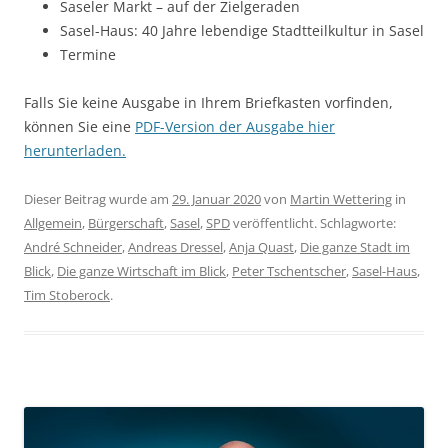
Saseler Markt – auf der Zielgeraden
Sasel-Haus: 40 Jahre lebendige Stadtteilkultur in Sasel
Termine
Falls Sie keine Ausgabe in Ihrem Briefkasten vorfinden,
können Sie eine
PDF-Version der Ausgabe hier
herunterladen.
Dieser Beitrag wurde am
29. Januar 2020
von
Martin Wettering
in
Allgemein
,
Bürgerschaft
,
Sasel
,
SPD
veröffentlicht. Schlagworte:
André Schneider
,
Andreas Dressel
,
Anja Quast
,
Die ganze Stadt im
Blick
,
Die ganze Wirtschaft im Blick
,
Peter Tschentscher
,
Sasel-Haus
,
Tim Stoberock
.