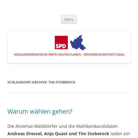
Zum
Inhalt
SPD Sasel
springen
Engagiert im Stadtteil
Menü
SCHLAGWORT-ARCHIVE:
TIM STOBEROCK
Warum wählen gehen?
Die Alstertal-Walddörfer und die Wahlkeiskandidaten
Andreas Dressel, Anja Quast und Tim Stoberock
laden ein