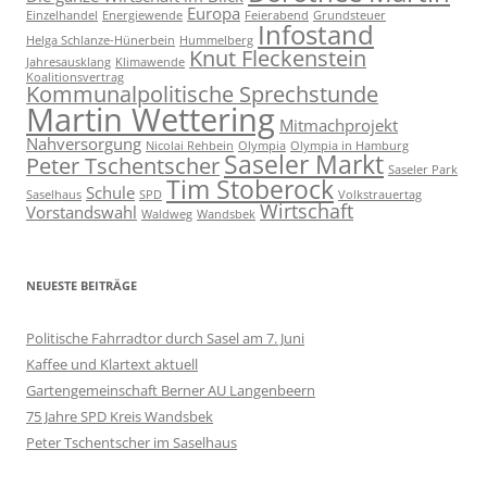
Europa
Einzelhandel
Energiewende
Feierabend
Grundsteuer
Infostand
Helga Schlanze-Hünerbein
Hummelberg
Knut Fleckenstein
Jahresausklang
Klimawende
Koalitionsvertrag
Kommunalpolitische Sprechstunde
Martin Wettering
Mitmachprojekt
Nahversorgung
Nicolai Rehbein
Olympia
Olympia in Hamburg
Saseler Markt
Peter Tschentscher
Saseler Park
Tim Stoberock
Schule
Saselhaus
SPD
Volkstrauertag
Wirtschaft
Vorstandswahl
Waldweg
Wandsbek
NEUESTE BEITRÄGE
Politische Fahrradtor durch Sasel am 7. Juni
Kaffee und Klartext aktuell
Gartengemeinschaft Berner AU Langenbeern
75 Jahre SPD Kreis Wandsbek
Peter Tschentscher im Saselhaus