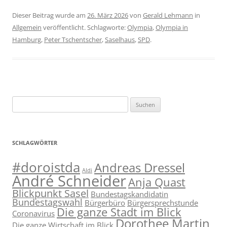
Dieser Beitrag wurde am
26. März 2026
von
Gerald Lehmann
in
Allgemein
veröffentlicht. Schlagworte:
Olympia
,
Olympia in
Hamburg
,
Peter Tschentscher
,
Saselhaus
,
SPD
.
Suchen
nach:
SCHLAGWÖRTER
#doroistda
Andreas Dressel
Aldi
André Schneider
Anja Quast
Blickpunkt Sasel
Bundestagskandidatin
Bundestagswahl
Bürgerbüro
Bürgersprechstunde
Die ganze Stadt im Blick
Coronavirus
Dorothee Martin
Die ganze Wirtschaft im Blick