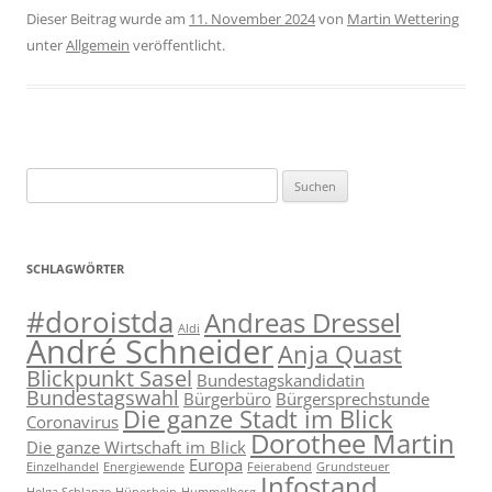
Dieser Beitrag wurde am
11. November 2024
von
Martin Wettering
unter
Allgemein
veröffentlicht.
Suchen
nach:
SCHLAGWÖRTER
#doroistda
Andreas Dressel
Aldi
André Schneider
Anja Quast
Blickpunkt Sasel
Bundestagskandidatin
Bundestagswahl
Bürgerbüro
Bürgersprechstunde
Die ganze Stadt im Blick
Coronavirus
Dorothee Martin
Die ganze Wirtschaft im Blick
Europa
Einzelhandel
Energiewende
Feierabend
Grundsteuer
Infostand