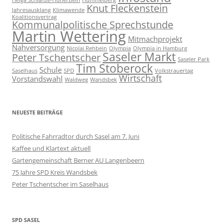
Helga Schlanze-Hünerbein
Hummelberg
Knut Fleckenstein
Jahresausklang
Klimawende
Koalitionsvertrag
Kommunalpolitische Sprechstunde
Martin Wettering
Mitmachprojekt
Nahversorgung
Nicolai Rehbein
Olympia
Olympia in Hamburg
Saseler Markt
Peter Tschentscher
Saseler Park
Tim Stoberock
Schule
Saselhaus
SPD
Volkstrauertag
Wirtschaft
Vorstandswahl
Waldweg
Wandsbek
NEUESTE BEITRÄGE
Politische Fahrradtor durch Sasel am 7. Juni
Kaffee und Klartext aktuell
Gartengemeinschaft Berner AU Langenbeern
75 Jahre SPD Kreis Wandsbek
Peter Tschentscher im Saselhaus
SPD SASEL