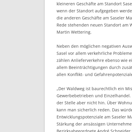
kleineren Geschäfte am Standort Sasel
wenn der Standort aufgegeben werden
die anderen Geschäfte am Saseler Ma
Rede stehenden neuen Standort am Wa
Martin Wettering.
Neben den möglichen negativen Auswi
Sasel vor allem verkehrliche Proble
zählen Anlieferverkehre ebenso wie 
allem Beeinträchtigungen durch zusä
allen Konflikt- und Gefahrenpotenzial
„Der Waldweg ist baurechtlich ein Mis
Gewerbebetrieben und Einzelhandel. 
der Stelle aber nicht hin. Über Wohn
kann man sicherlich reden. Das würde 
Entwicklungspotenziale am Saseler Ma
Stärkung der ansässigen Unternehme
Bezirksabgeordnete André Schneider.