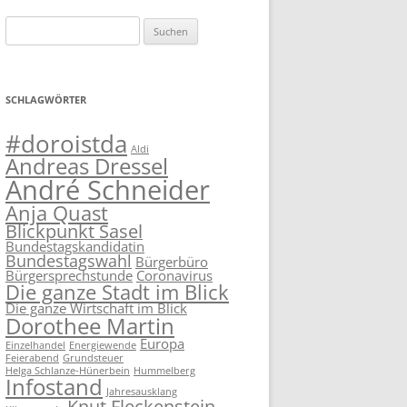
Suchen
nach:
SCHLAGWÖRTER
#doroistda
Aldi
Andreas Dressel
André Schneider
Anja Quast
Blickpunkt Sasel
Bundestagskandidatin
Bundestagswahl
Bürgerbüro
Bürgersprechstunde
Coronavirus
Die ganze Stadt im Blick
Die ganze Wirtschaft im Blick
Dorothee Martin
Europa
Einzelhandel
Energiewende
Feierabend
Grundsteuer
Helga Schlanze-Hünerbein
Hummelberg
Infostand
Jahresausklang
Knut Fleckenstein