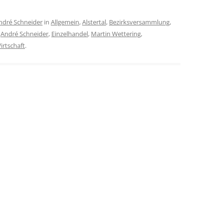
ndré Schneider
in
Allgemein
,
Alstertal
,
Bezirksversammlung
,
,
André Schneider
,
Einzelhandel
,
Martin Wettering
,
irtschaft
.