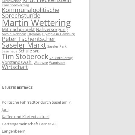
Klimawende
Koalitionsvertrag
Kommunalpolitische
Sprechstunde
Martin Wettering
Mitmachprojekt
Nahversorgung
Nicolai Rehbein
Olympia
Olympia in Hamburg
Peter Tschentscher
Saseler Markt
Saseler Park
Schule
Saselhaus
SPD
Tim Stoberock
Volkstrauertag
Vorstandswahl
Waldweg
Wandsbek
Wirtschaft
NEUESTE BEITRÄGE
Politische Fahrradtor durch Sasel am 7.
Juni
Kaffee und Klartext aktuell
Gartengemeinschaft Berner AU
Langenbeern