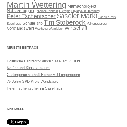
Martin Wettering
Mitmachprojekt
Nahversorgung
Nicolai Rehbein
Olympia
Olympia in Hamburg
Saseler Markt
Peter Tschentscher
Saseler Park
Tim Stoberock
Schule
Saselhaus
SPD
Volkstrauertag
Wirtschaft
Vorstandswahl
Waldweg
Wandsbek
NEUESTE BEITRÄGE
Politische Fahrradtor durch Sasel am 7. Juni
Kaffee und Klartext aktuell
Gartengemeinschaft Berner AU Langenbeern
75 Jahre SPD Kreis Wandsbek
Peter Tschentscher im Saselhaus
SPD SASEL