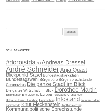
Bundestagswahl
,
Dorothee Martin
,
Europa
,
Knut Fleckenstein
.
Suchen
nach:
SCHLAGWÖRTER
#doroistda
Andreas Dressel
Aldi
André Schneider
Anja Quast
Blickpunkt Sasel
Bundestagskandidatin
Bundestagswahl
Bürgerbüro
Bürgersprechstunde
Die ganze Stadt im Blick
Coronavirus
Dorothee Martin
Die ganze Wirtschaft im Blick
Europa
Einzelhandel
Energiewende
Feierabend
Grundsteuer
Infostand
Helga Schlanze-Hünerbein
Hummelberg
Jahresausklang
Knut Fleckenstein
Klimawende
Koalitionsvertrag
Kommunalpolitische Sprechstunde