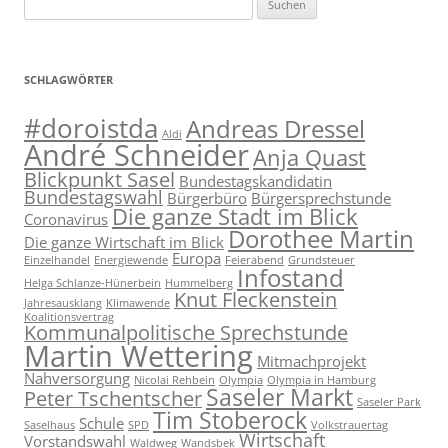
nach:
SCHLAGWÖRTER
#doroistda
Andreas Dressel
Aldi
André Schneider
Anja Quast
Blickpunkt Sasel
Bundestagskandidatin
Bundestagswahl
Bürgerbüro
Bürgersprechstunde
Die ganze Stadt im Blick
Coronavirus
Dorothee Martin
Die ganze Wirtschaft im Blick
Europa
Einzelhandel
Energiewende
Feierabend
Grundsteuer
Infostand
Helga Schlanze-Hünerbein
Hummelberg
Knut Fleckenstein
Jahresausklang
Klimawende
Koalitionsvertrag
Kommunalpolitische Sprechstunde
Martin Wettering
Mitmachprojekt
Nahversorgung
Nicolai Rehbein
Olympia
Olympia in Hamburg
Saseler Markt
Peter Tschentscher
Saseler Park
Tim Stoberock
Schule
Saselhaus
SPD
Volkstrauertag
Wirtschaft
Vorstandswahl
Waldweg
Wandsbek