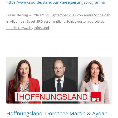
https://www.spd.de/standpunkte/regierungsprogramm/
Dieser Beitrag wurde am
21. September 2017
von
André Schneider
in
Allgemein
,
Sasel
,
SPD
veröffentlicht. Schlagworte:
#doroistda
,
Bundestagswahl
,
Infostand
.
Hoffnungsland: Dorothee Martin & Aydan