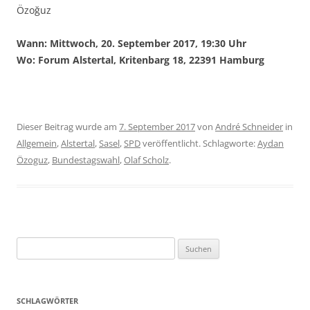
Özoğuz
Wann: Mittwoch, 20. September 2017, 19:30 Uhr
Wo: Forum Alstertal, Kritenbarg 18, 22391 Hamburg
Dieser Beitrag wurde am
7. September 2017
von
André Schneider
in
Allgemein
,
Alstertal
,
Sasel
,
SPD
veröffentlicht. Schlagworte:
Aydan
Özoguz
,
Bundestagswahl
,
Olaf Scholz
.
Suchen
nach:
SCHLAGWÖRTER