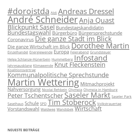
#doroistda
Andreas Dressel
Aldi
André Schneider
Anja Quast
Blickpunkt Sasel
Bundestagskandidatin
Bundestagswahl
Bürgerbüro
Bürgersprechstunde
Die ganze Stadt im Blick
Coronavirus
Dorothee Martin
Die ganze Wirtschaft im Blick
Europa
Einzelhandel
Energiewende
Feierabend
Grundsteuer
Infostand
Helga Schlanze-Hünerbein
Hummelberg
Knut Fleckenstein
Jahresausklang
Klimawende
Koalitionsvertrag
Kommunalpolitische Sprechstunde
Martin Wettering
Mitmachprojekt
Nahversorgung
Nicolai Rehbein
Olympia
Olympia in Hamburg
Saseler Markt
Peter Tschentscher
Saseler Park
Tim Stoberock
Schule
Saselhaus
SPD
Volkstrauertag
Wirtschaft
Vorstandswahl
Waldweg
Wandsbek
NEUESTE BEITRÄGE