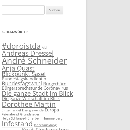
Suchen
nach:
SCHLAGWÖRTER
#doroistda
Aldi
Andreas Dressel
André Schneider
Anja Quast
Blickpunkt Sasel
Bundestagskandidatin
Bundestagswahl
Bürgerbüro
Bürgersprechstunde
Coronavirus
Die ganze Stadt im Blick
Die ganze Wirtschaft im Blick
Dorothee Martin
Europa
Einzelhandel
Energiewende
Feierabend
Grundsteuer
Helga Schlanze-Hünerbein
Hummelberg
Infostand
Jahresausklang
Knut Fleckenstein