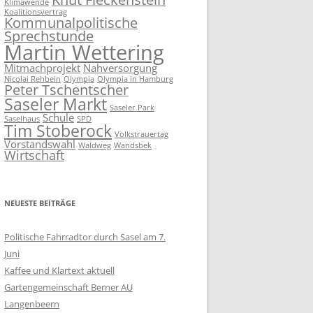
Klimawende
Koalitionsvertrag
Kommunalpolitische
Sprechstunde
Martin Wettering
Mitmachprojekt
Nahversorgung
Nicolai Rehbein
Olympia
Olympia in Hamburg
Peter Tschentscher
Saseler Markt
Saseler Park
Schule
Saselhaus
SPD
Tim Stoberock
Volkstrauertag
Vorstandswahl
Waldweg
Wandsbek
Wirtschaft
NEUESTE BEITRÄGE
Politische Fahrradtor durch Sasel am 7.
Juni
Kaffee und Klartext aktuell
Gartengemeinschaft Berner AU
Langenbeern