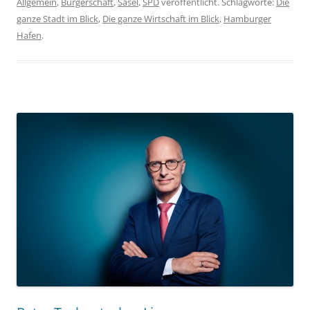
Allgemein
,
Bürgerschaft
,
Sasel
,
SPD
veröffentlicht. Schlagworte:
Die
ganze Stadt im Blick
,
Die ganze Wirtschaft im Blick
,
Hamburger
Hafen
.