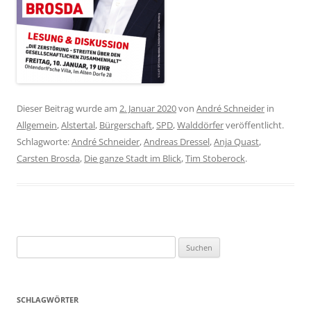
Dieser Beitrag wurde am
2. Januar 2020
von
André Schneider
in
Allgemein
,
Alstertal
,
Bürgerschaft
,
SPD
,
Walddörfer
veröffentlicht.
Schlagworte:
André Schneider
,
Andreas Dressel
,
Anja Quast
,
Carsten Brosda
,
Die ganze Stadt im Blick
,
Tim Stoberock
.
Suchen
nach:
SCHLAGWÖRTER