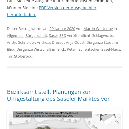
Falls Sie keine Ausgabe in Ihrem Briefkasten vorfinden,
können Sie eine
PDF-Version der Ausgabe hier
herunterladen.
Dieser Beitrag wurde am
29. Januar 2020
von
Martin Wettering
in
Allgemein
,
Bürgerschaft
,
Sasel
,
SPD
veröffentlicht. Schlagworte:
André Schneider
,
Andreas Dressel
,
Anja Quast
,
Die ganze Stadt im
Blick
,
Die ganze Wirtschaft im Blick
,
Peter Tschentscher
,
Sasel-Haus
,
Tim Stoberock
.
Bezirksamt stellt Planungen zur
Umgestaltung des Saseler Marktes vor