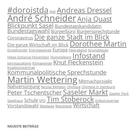
#doroistda
Andreas Dressel
Aldi
André Schneider
Anja Quast
Blickpunkt Sasel
Bundestagskandidatin
Bundestagswahl
Bürgerbüro
Bürgersprechstunde
Die ganze Stadt im Blick
Coronavirus
Dorothee Martin
Die ganze Wirtschaft im Blick
Europa
Einzelhandel
Energiewende
Feierabend
Grundsteuer
Infostand
Helga Schlanze-Hünerbein
Hummelberg
Knut Fleckenstein
Jahresausklang
Klimawende
Koalitionsvertrag
Kommunalpolitische Sprechstunde
Martin Wettering
Mitmachprojekt
Nahversorgung
Nicolai Rehbein
Olympia
Olympia in Hamburg
Saseler Markt
Peter Tschentscher
Saseler Park
Tim Stoberock
Schule
Saselhaus
SPD
Volkstrauertag
Wirtschaft
Vorstandswahl
Waldweg
Wandsbek
NEUESTE BEITRÄGE