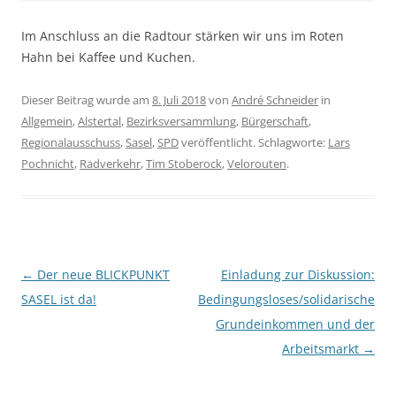
Im Anschluss an die Radtour stärken wir uns im Roten
Hahn bei Kaffee und Kuchen.
Dieser Beitrag wurde am
8. Juli 2018
von
André Schneider
in
Allgemein
,
Alstertal
,
Bezirksversammlung
,
Bürgerschaft
,
Regionalausschuss
,
Sasel
,
SPD
veröffentlicht. Schlagworte:
Lars
Pochnicht
,
Radverkehr
,
Tim Stoberock
,
Velorouten
.
Beitragsnavigation
←
Der neue BLICKPUNKT
Einladung zur Diskussion:
SASEL ist da!
Bedingungsloses/solidarisches
Grundeinkommen und der
Arbeitsmarkt
→