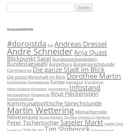
Suchen
nach:
SCHLAGWÖRTER
#doroistda
Andreas Dressel
Aldi
André Schneider
Anja Quast
Blickpunkt Sasel
Bundestagskandidatin
Bundestagswahl
Bürgerbüro
Bürgersprechstunde
Die ganze Stadt im Blick
Coronavirus
Dorothee Martin
Die ganze Wirtschaft im Blick
Europa
Einzelhandel
Energiewende
Feierabend
Grundsteuer
Infostand
Helga Schlanze-Hünerbein
Hummelberg
Knut Fleckenstein
Jahresausklang
Klimawende
Koalitionsvertrag
Kommunalpolitische Sprechstunde
Martin Wettering
Mitmachprojekt
Nahversorgung
Nicolai Rehbein
Olympia
Olympia in Hamburg
Saseler Markt
Peter Tschentscher
Saseler Park
Tim Stoberock
Schule
Saselhaus
SPD
Volkstrauertag