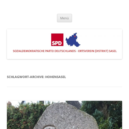
Zum
Inhalt
SPD Sasel
springen
Engagiert im Stadtteil
Menü
SCHLAGWORT-ARCHIVE:
HOHENSASEL