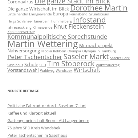
Die ganze Stadt im Blick
Coronavirus
Dorothee Martin
Die ganze Wirtschaft im Blick
Europa
Einzelhandel
Energiewende
Feierabend
Grundsteuer
Infostand
Helga Schlanze-Hünerbein
Hummelberg
Knut Fleckenstein
Jahresausklang
Klimawende
Koalitionsvertrag
Kommunalpolitische Sprechstunde
Martin Wettering
Mitmachprojekt
Nahversorgung
Nicolai Rehbein
Olympia
Olympia in Hamburg
Saseler Markt
Peter Tschentscher
Saseler Park
Tim Stoberock
Schule
Saselhaus
SPD
Volkstrauertag
Wirtschaft
Vorstandswahl
Waldweg
Wandsbek
NEUESTE BEITRÄGE
Politische Fahrradtor durch Sasel am 7. Juni
Kaffee und Klartext aktuell
Gartengemeinschaft Berner AU Langenbeern
75 Jahre SPD Kreis Wandsbek
Peter Tschentscher im Saselhaus