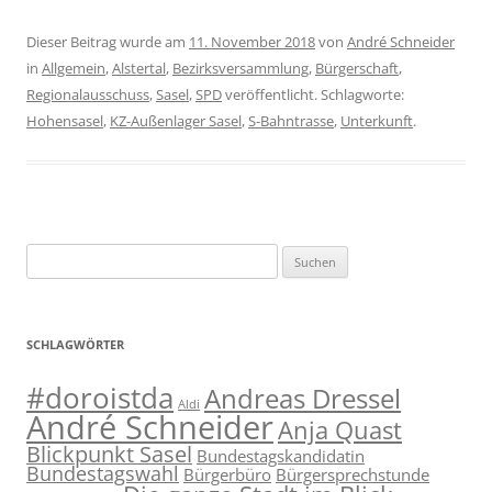
Dieser Beitrag wurde am
11. November 2018
von
André Schneider
in
Allgemein
,
Alstertal
,
Bezirksversammlung
,
Bürgerschaft
,
Regionalausschuss
,
Sasel
,
SPD
veröffentlicht. Schlagworte:
Hohensasel
,
KZ-Außenlager Sasel
,
S-Bahntrasse
,
Unterkunft
.
Suchen
nach:
SCHLAGWÖRTER
#doroistda
Andreas Dressel
Aldi
André Schneider
Anja Quast
Blickpunkt Sasel
Bundestagskandidatin
Bundestagswahl
Bürgerbüro
Bürgersprechstunde