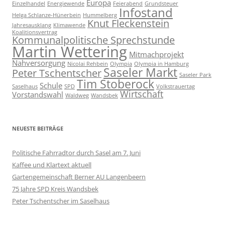
Europa
Einzelhandel
Energiewende
Feierabend
Grundsteuer
Infostand
Helga Schlanze-Hünerbein
Hummelberg
Knut Fleckenstein
Jahresausklang
Klimawende
Koalitionsvertrag
Kommunalpolitische Sprechstunde
Martin Wettering
Mitmachprojekt
Nahversorgung
Nicolai Rehbein
Olympia
Olympia in Hamburg
Saseler Markt
Peter Tschentscher
Saseler Park
Tim Stoberock
Schule
Saselhaus
SPD
Volkstrauertag
Wirtschaft
Vorstandswahl
Waldweg
Wandsbek
NEUESTE BEITRÄGE
Politische Fahrradtor durch Sasel am 7. Juni
Kaffee und Klartext aktuell
Gartengemeinschaft Berner AU Langenbeern
75 Jahre SPD Kreis Wandsbek
Peter Tschentscher im Saselhaus