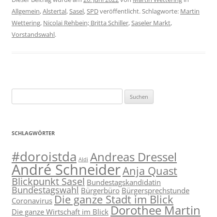
Allgemein
,
Alstertal
,
Sasel
,
SPD
veröffentlicht. Schlagworte:
Martin
Wettering
,
Nicolai Rehbein; Britta Schiller
,
Saseler Markt
,
Vorstandswahl
.
Suchen
nach:
SCHLAGWÖRTER
#doroistda
Andreas Dressel
Aldi
André Schneider
Anja Quast
Blickpunkt Sasel
Bundestagskandidatin
Bundestagswahl
Bürgerbüro
Bürgersprechstunde
Die ganze Stadt im Blick
Coronavirus
Dorothee Martin
Die ganze Wirtschaft im Blick