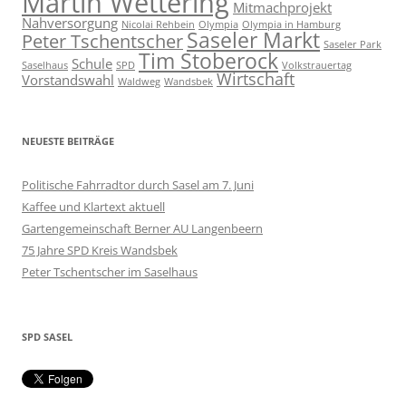
Martin Wettering
Mitmachprojekt
Nahversorgung
Nicolai Rehbein
Olympia
Olympia in Hamburg
Saseler Markt
Peter Tschentscher
Saseler Park
Tim Stoberock
Schule
Saselhaus
SPD
Volkstrauertag
Wirtschaft
Vorstandswahl
Waldweg
Wandsbek
NEUESTE BEITRÄGE
Politische Fahrradtor durch Sasel am 7. Juni
Kaffee und Klartext aktuell
Gartengemeinschaft Berner AU Langenbeern
75 Jahre SPD Kreis Wandsbek
Peter Tschentscher im Saselhaus
SPD SASEL