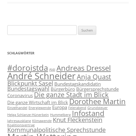
Suchen
nach:
SCHLAGWÖRTER
#doroistda
Andreas Dressel
Aldi
André Schneider
Anja Quast
Blickpunkt Sasel
Bundestagskandidatin
Bundestagswahl
Bürgerbüro
Bürgersprechstunde
Die ganze Stadt im Blick
Coronavirus
Dorothee Martin
Die ganze Wirtschaft im Blick
Europa
Einzelhandel
Energiewende
Feierabend
Grundsteuer
Infostand
Helga Schlanze-Hünerbein
Hummelberg
Knut Fleckenstein
Jahresausklang
Klimawende
Koalitionsvertrag
Kommunalpolitische Sprechstunde