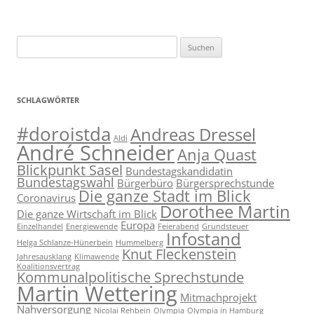
Suchen
nach:
SCHLAGWÖRTER
#doroistda
Andreas Dressel
Aldi
André Schneider
Anja Quast
Blickpunkt Sasel
Bundestagskandidatin
Bundestagswahl
Bürgerbüro
Bürgersprechstunde
Die ganze Stadt im Blick
Coronavirus
Dorothee Martin
Die ganze Wirtschaft im Blick
Europa
Einzelhandel
Energiewende
Feierabend
Grundsteuer
Infostand
Helga Schlanze-Hünerbein
Hummelberg
Knut Fleckenstein
Jahresausklang
Klimawende
Koalitionsvertrag
Kommunalpolitische Sprechstunde
Martin Wettering
Mitmachprojekt
Nahversorgung
Nicolai Rehbein
Olympia
Olympia in Hamburg