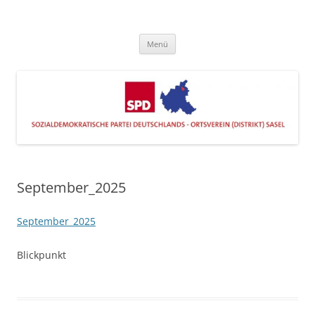
Zum
Inhalt
SPD Sasel
springen
Engagiert im Stadtteil
Menü
September_2025
September_2025
Blickpunkt