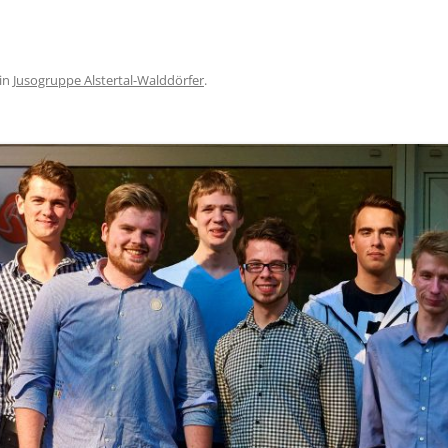
in
Jusogruppe Alstertal-Walddörfer
.