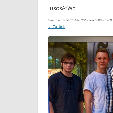
JusosAtWd
Veröffentlicht
24. Mai 2017
am
4008 × 2709
← Zurück