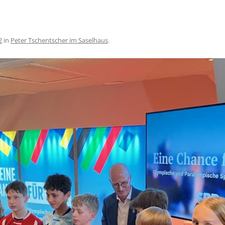
2
in
Peter Tschentscher im Saselhaus
.