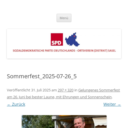
Zum
Inhalt
SPD Sasel
springen
Engagiert im Stadtteil
Menü
Sommerfest_2025-07-26_5
Veröffentlicht
31. Juli 2025
am
297 × 320
in
Gelungenes Sommerfest
am 26. Juni bei bester Laune, mit Ehrungen und Sonnenschein
.
← Zurück
Weiter →