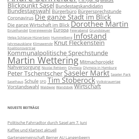
Blickpunkt Sasel
Bundestagskandidatin
Bundestagswahl
Bürgerbüro
Bürgersprechstunde
Die ganze Stadt im Blick
Coronavirus
Dorothee Martin
Die ganze Wirtschaft im Blick
Europa
Einzelhandel
Energiewende
Feierabend
Grundsteuer
Infostand
Helga Schlanze-Hünerbein
Hummelberg
Knut Fleckenstein
Jahresausklang
Klimawende
Koalitionsvertrag
Kommunalpolitische Sprechstunde
Martin Wettering
Mitmachprojekt
Nahversorgung
Nicolai Rehbein
Olympia
Olympia in Hamburg
Saseler Markt
Peter Tschentscher
Saseler Park
Tim Stoberock
Schule
Saselhaus
SPD
Volkstrauertag
Wirtschaft
Vorstandswahl
Waldweg
Wandsbek
NEUESTE BEITRÄGE
Politische Fahrradtor durch Sasel am 7. Juni
Kaffee und Klartext aktuell
Gartengemeinschaft Berner AU Langenbeern