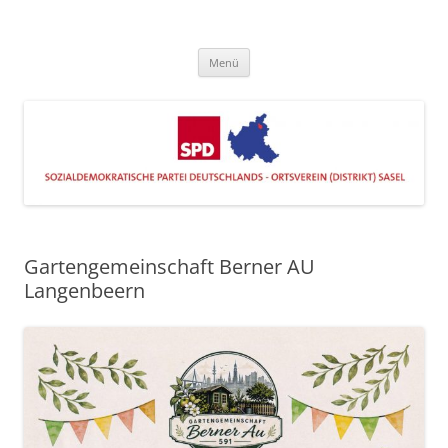
Zum
Inhalt
SPD Sasel
springen
Engagiert im Stadtteil
Menü
Gartengemeinschaft Berner AU
Langenbeern