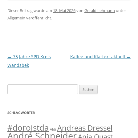
Dieser Beitrag wurde am
18. Mai 2026
von
Gerald Lehmann
unter
Allgemein
veröffentlicht.
Beitragsnavigation
←
75 Jahre SPD Kreis
Kaffee und Klartext aktuell
→
Wandsbek
Suchen
nach:
SCHLAGWÖRTER
#doroistda
Andreas Dressel
Aldi
André Schneider
Anja Quast