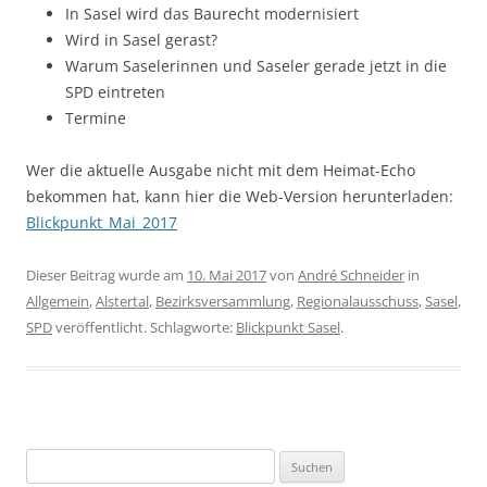
In Sasel wird das Baurecht modernisiert
Wird in Sasel gerast?
Warum Saselerinnen und Saseler gerade jetzt in die
SPD eintreten
Termine
Wer die aktuelle Ausgabe nicht mit dem Heimat-Echo
bekommen hat, kann hier die Web-Version herunterladen:
Blickpunkt_Mai_2017
Dieser Beitrag wurde am
10. Mai 2017
von
André Schneider
in
Allgemein
,
Alstertal
,
Bezirksversammlung
,
Regionalausschuss
,
Sasel
,
SPD
veröffentlicht. Schlagworte:
Blickpunkt Sasel
.
Suchen
nach: