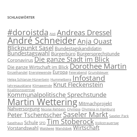
SCHLAGWÖRTER
#doroistda
Andreas Dressel
Aldi
André Schneider
Anja Quast
Blickpunkt Sasel
Bundestagskandidatin
Bundestagswahl
Bürgerbüro
Bürgersprechstunde
Die ganze Stadt im Blick
Coronavirus
Dorothee Martin
Die ganze Wirtschaft im Blick
Europa
Einzelhandel
Energiewende
Feierabend
Grundsteuer
Infostand
Helga Schlanze-Hünerbein
Hummelberg
Knut Fleckenstein
Jahresausklang
Klimawende
Koalitionsvertrag
Kommunalpolitische Sprechstunde
Martin Wettering
Mitmachprojekt
Nahversorgung
Nicolai Rehbein
Olympia
Olympia in Hamburg
Saseler Markt
Peter Tschentscher
Saseler Park
Tim Stoberock
Schule
Saselhaus
SPD
Volkstrauertag
Wirtschaft
Vorstandswahl
Waldweg
Wandsbek