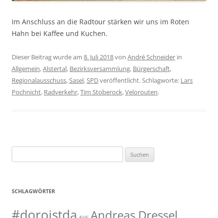
Im Anschluss an die Radtour stärken wir uns im Roten
Hahn bei Kaffee und Kuchen.
Dieser Beitrag wurde am
8. Juli 2018
von
André Schneider
in
Allgemein
,
Alstertal
,
Bezirksversammlung
,
Bürgerschaft
,
Regionalausschuss
,
Sasel
,
SPD
veröffentlicht. Schlagworte:
Lars
Pochnicht
,
Radverkehr
,
Tim Stoberock
,
Velorouten
.
Suchen
nach:
SCHLAGWÖRTER
#doroistda
Andreas Dressel
Aldi