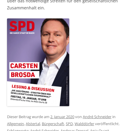
über das notwendige Streiten für den gesellschaftlichen
Zusammenhalt ein.
Dieser Beitrag wurde am
2. Januar 2020
von
André Schneider
in
Allgemein
,
Alstertal
,
Bürgerschaft
,
SPD
,
Walddörfer
veröffentlicht.
Schlagworte:
André Schneider
,
Andreas Dressel
,
Anja Quast
,