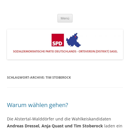
Zum
Inhalt
SPD Sasel
springen
Engagiert im Stadtteil
Menü
SCHLAGWORT-ARCHIVE:
TIM STOBEROCK
Warum wählen gehen?
Die Alstertal-Walddörfer und die Wahlkeiskandidaten
Andreas Dressel, Anja Quast und Tim Stoberock
laden ein