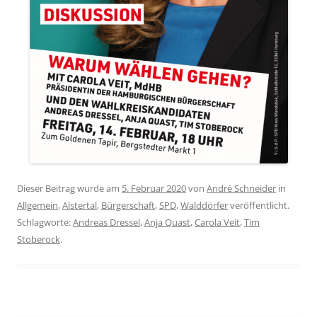
Dieser Beitrag wurde am
5. Februar 2020
von
André Schneider
in
Allgemein
,
Alstertal
,
Bürgerschaft
,
SPD
,
Walddörfer
veröffentlicht.
Schlagworte:
Andreas Dressel
,
Anja Quast
,
Carola Veit
,
Tim
Stoberock
.