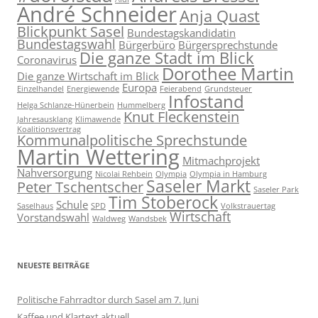
André Schneider
Anja Quast
Blickpunkt Sasel
Bundestagskandidatin
Bundestagswahl
Bürgerbüro
Bürgersprechstunde
Die ganze Stadt im Blick
Coronavirus
Dorothee Martin
Die ganze Wirtschaft im Blick
Europa
Einzelhandel
Energiewende
Feierabend
Grundsteuer
Infostand
Helga Schlanze-Hünerbein
Hummelberg
Knut Fleckenstein
Jahresausklang
Klimawende
Koalitionsvertrag
Kommunalpolitische Sprechstunde
Martin Wettering
Mitmachprojekt
Nahversorgung
Nicolai Rehbein
Olympia
Olympia in Hamburg
Saseler Markt
Peter Tschentscher
Saseler Park
Tim Stoberock
Schule
Saselhaus
SPD
Volkstrauertag
Wirtschaft
Vorstandswahl
Waldweg
Wandsbek
NEUESTE BEITRÄGE
Politische Fahrradtor durch Sasel am 7. Juni
Kaffee und Klartext aktuell