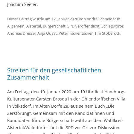
Joachim Seeler.
Dieser Beitrag wurde am
17. Januar 2020
von
André Schneider
in
Allgemein
,
Alstertal
,
Bürgerschaft
,
SPD
veröffentlicht. Schlagworte:
Andreas Dressel
,
Anja Quast
,
Peter Tschentscher
,
Tim Stoberock
.
Streiten für den gesellschaftlichen
Zusammenhalt
Am Freitag, den 10. Januar 2020 um 19 Uhr liest Hamburgs
Kultursenator Carsten Brosda in der Ohlendorff’schen Villa
in Volksdorf, Im Alten Dorfe 28, aus seinem Buch „Die
Zerstörung“. Gemeinsam mit den Kandidatinnen und
Kandidaten für die Bürgerschaftswahl aus dem Wahlkreis
Alstertal/Walddörfer lädt die SPD vor Ort zur Diskussion