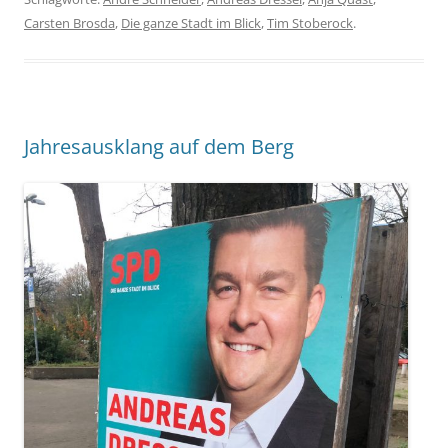
Carsten Brosda
,
Die ganze Stadt im Blick
,
Tim Stoberock
.
Jahresausklang auf dem Berg