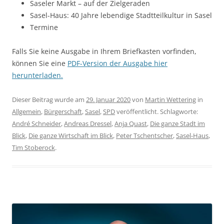
Saseler Markt – auf der Zielgeraden
Sasel-Haus: 40 Jahre lebendige Stadtteilkultur in Sasel
Termine
Falls Sie keine Ausgabe in Ihrem Briefkasten vorfinden,
können Sie eine
PDF-Version der Ausgabe hier
herunterladen.
Dieser Beitrag wurde am
29. Januar 2020
von
Martin Wettering
in
Allgemein
,
Bürgerschaft
,
Sasel
,
SPD
veröffentlicht. Schlagworte:
André Schneider
,
Andreas Dressel
,
Anja Quast
,
Die ganze Stadt im
Blick
,
Die ganze Wirtschaft im Blick
,
Peter Tschentscher
,
Sasel-Haus
,
Tim Stoberock
.