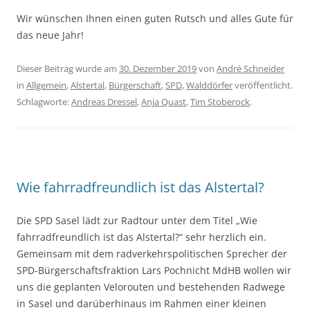
Wir wünschen Ihnen einen guten Rutsch und alles Gute für
das neue Jahr!
Dieser Beitrag wurde am
30. Dezember 2019
von
André Schneider
in
Allgemein
,
Alstertal
,
Bürgerschaft
,
SPD
,
Walddörfer
veröffentlicht.
Schlagworte:
Andreas Dressel
,
Anja Quast
,
Tim Stoberock
.
Wie fahrradfreundlich ist das Alstertal?
Die SPD Sasel lädt zur Radtour unter dem Titel „Wie
fahrradfreundlich ist das Alstertal?“ sehr herzlich ein.
Gemeinsam mit dem radverkehrspolitischen Sprecher der
SPD-Bürgerschaftsfraktion Lars Pochnicht MdHB wollen wir
uns die geplanten Velorouten und bestehenden Radwege
in Sasel und darüberhinaus im Rahmen einer kleinen