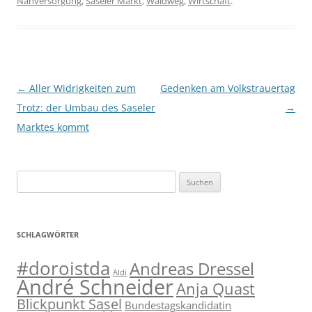
Nahversorgung
,
Saseler Markt
,
Waldweg
,
Wirtschaft
.
Beitragsnavigation
←
Aller Widrigkeiten zum
Gedenken am Volkstrauertag
Trotz: der Umbau des Saseler
→
Marktes kommt
Suchen
nach:
SCHLAGWÖRTER
#doroistda
Andreas Dressel
Aldi
André Schneider
Anja Quast
Blickpunkt Sasel
Bundestagskandidatin