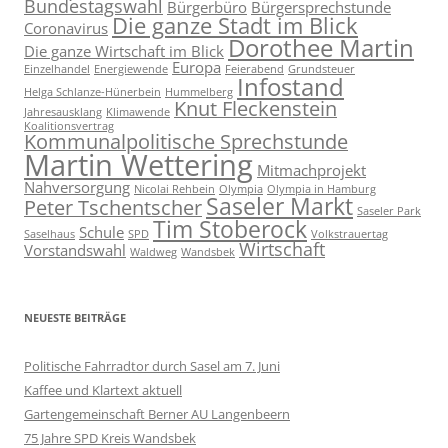
Bundestagswahl
Bürgerbüro
Bürgersprechstunde
Die ganze Stadt im Blick
Coronavirus
Dorothee Martin
Die ganze Wirtschaft im Blick
Europa
Einzelhandel
Energiewende
Feierabend
Grundsteuer
Infostand
Helga Schlanze-Hünerbein
Hummelberg
Knut Fleckenstein
Jahresausklang
Klimawende
Koalitionsvertrag
Kommunalpolitische Sprechstunde
Martin Wettering
Mitmachprojekt
Nahversorgung
Nicolai Rehbein
Olympia
Olympia in Hamburg
Saseler Markt
Peter Tschentscher
Saseler Park
Tim Stoberock
Schule
Saselhaus
SPD
Volkstrauertag
Wirtschaft
Vorstandswahl
Waldweg
Wandsbek
NEUESTE BEITRÄGE
Politische Fahrradtor durch Sasel am 7. Juni
Kaffee und Klartext aktuell
Gartengemeinschaft Berner AU Langenbeern
75 Jahre SPD Kreis Wandsbek