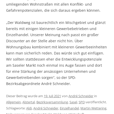
umliegenden Wohnstraßen mit allen Konflikt- und
Gefahrenpotenzialen, die sich daraus ergeben können.
„Der Waldweg ist baurechtlich ein Mischgebiet und glänzt
bereits mit einigen kleineren Gewerbebetrieben und
Einzelhandel. Unserer Meinung nach passt ein großer
Discounter an der Stelle aber nicht hin. Über
Wohnungsbau kombiniert mit kleineren Gewerbeeinheiten
kann man sicherlich reden. Das würde sich gut einfügen.
Wir sollten stattdessen eher die Entwicklungspotenziale
am Saseler Markt noch einmal ins Auge fassen und dort
für eine Stärkung der ansässigen Unternehmen und
Gewerbetreibenden sorgen“, so der SPD-
Bezirksabgeordnete André Schneider.
Dieser Beitrag wurde am
19. Juli 2021
von
André Schneider
in
Allgemein
,
Alstertal
,
Bezirksversammlung
,
Sasel
,
SPD
veröffentlicht.
Schlagworte:
Aldi
,
André Schneider
,
Einzelhandel
,
Martin Wettering
,